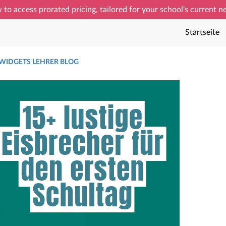
 to access prorated pricing, tailored for your school's current 
Startseite
IDGETS LEHRER BLOG