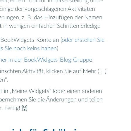
ellt, einem Tool zur Inhaltserstellung und -
inige der vorgeschlagenen Aktivitäten
erungen, z. B. das Hinzufügen der Namen
t in wenigen einfachen Schritten erledigt:
m BookWidgets-Konto an (
oder erstellen Sie
lls Sie noch keins haben
)
ner in der BookWidgets-Blog-Gruppe
schten Aktivität, klicken Sie auf Mehr (⋮)
en“.
t in „Meine Widgets“ (oder einen anderen
übernehmen Sie die Änderungen und teilen
. Fertig! 🙌