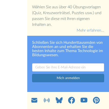
Wählen Sie aus über 40 Übungsvorlagen
(Quiz, Kreuzworträtsel, Puzzles usw.) und
passen Sie diese mit Ihren eigenen
Inhalten an.
Mehr erfahren…
Schließen Sie sich Hunderttausenden von
Abonnenten an und erhalten Sie die
besten Inhalte zum Thema Technologie im
Bildungswesen.
Mich anmelden
Mail
Blog
Bluesky
Facebook
YouTube
Pinterest