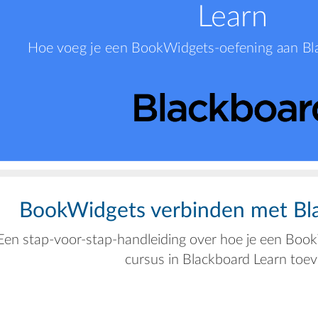
Learn
Hoe voeg je een BookWidgets-oefening aan Bl
BookWidgets verbinden met Bl
Een stap-voor-stap-handleiding over hoe je een Boo
cursus in Blackboard Learn toev