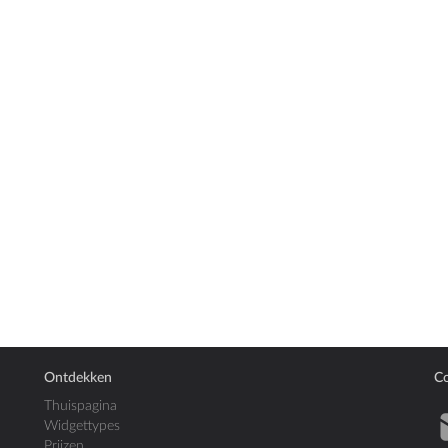
Ontdekken
Co
Thuispagina
Widgettypes
Prijzen