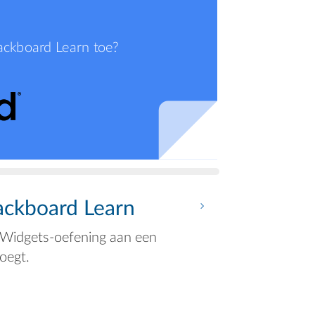
ackboard Learn toe?
ackboard Learn
N
e
kWidgets-oefening aan een
x
oegt.
t