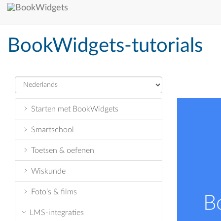
Ga
naar
hoofdinhoud
BookWidgets-tutorials
Starten met BookWidgets
Smartschool
Toetsen & oefenen
Wiskunde
Foto’s & films
B
LMS-integraties