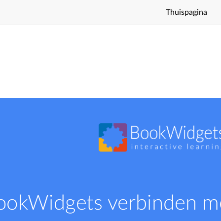
Thuispagina
ookWidgets verbinden m