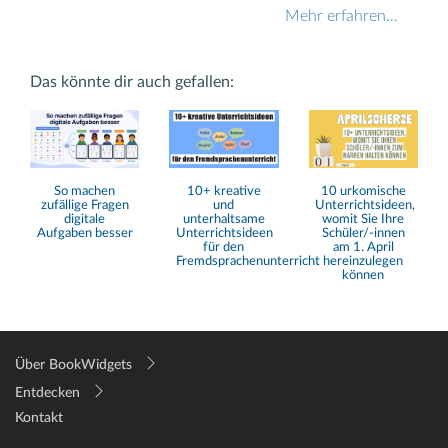
Mehr erfahren…
Das könnte dir auch gefallen:
So machen
10+ kreative
10 urkomische
zufällige Fragen
und
Unterrichtsideen,
digitale
unterhaltsame
womit Sie Ihre
Aufgaben besser
Unterrichtsideen
Schüler/-innen
für den
am 1. April
Fremdsprachenunterricht
hereinzulegen
können
Über BookWidgets
Entdecken
Kontakt