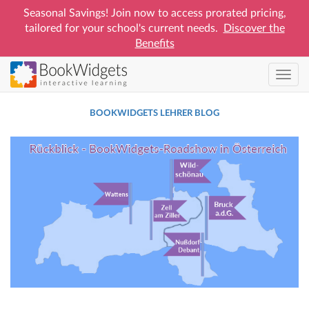
Seasonal Savings! Join now to access prorated pricing,
tailored for your school's current needs.
Discover the
Benefits
Zum
Navig
Hauptinhalt
ein/a
springen
BOOKWIDGETS LEHRER BLOG